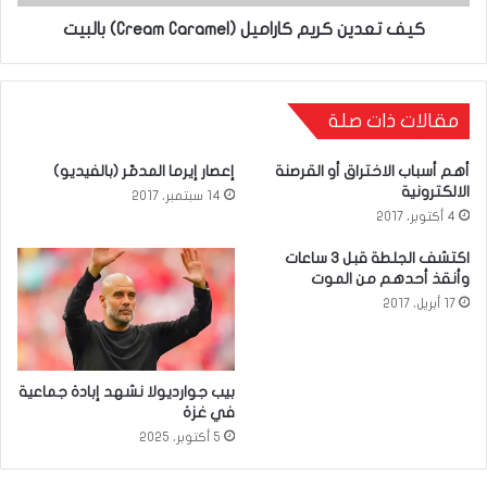
R
ي
كيف تعدين كريم كاراميل (Cream Caramel) بالبيت
e
ن
c
ك
r
ر
مقالات ذات صلة
u
ي
t
أهم أسباب الاختراق أو القرصنة
إعصار إيرما المدمّر (بالفيديو)
م
الالكترونية
14 سبتمبر، 2017
e
ك
4 أكتوبر، 2017
)
ا
اكتشف الجلطة قبل 3 ساعات
ت
وأنقذ أحدهم من الموت
ر
و
17 أبريل، 2017
ا
ن
م
س
ي
بيب جوارديولا نشهد إبادة جماعية
ت
ل
في غزة
ف
5 أكتوبر، 2025
(
ت
C