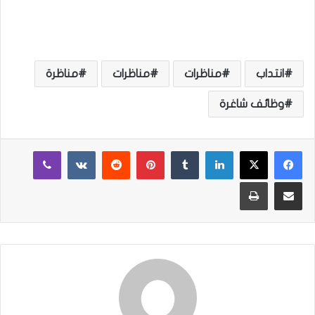
انتداب
مناظرات
مناظرات
مناظرة
وظائف شاغرة
لينكدإن
‏Tumblr
بينتيريست
‏Reddit
‏VKontakte
ڤايبر
مشاركة عبر البريد
طباعة