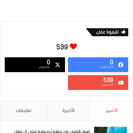
د
ب
ي
ي
د
ت
ا
تابعونا على
ل
539
إ
خ
0
0
ت
المتابعون
متابعون
ص
539
ا
متابعون
ص
ا
ت
الأشهر
الأخيرة
تعليقات
لسان الفتى عن عقله ترجمانه متى زل عقل