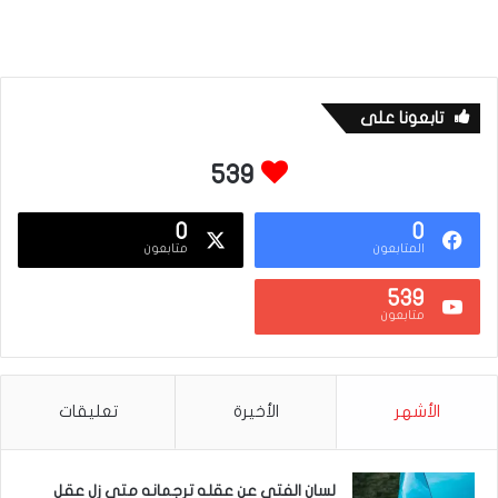
ص
ي
د
ا
تابعونا على
ل
ب
539
ح
0
0
ر
المتابعون
متابعون
ي
539
و
متابعون
ت
ر
ب
الأشهر
الأخيرة
تعليقات
ي
ة
لسان الفتى عن عقله ترجمانه متى زل عقل