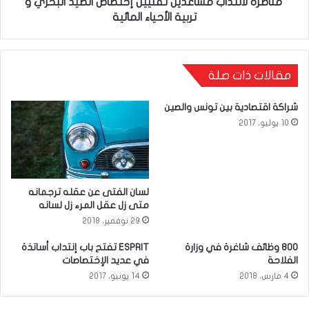
ي
مناظرة لانتداب مساعدين تقنيين إختصاص الصيد البحري و
ل
تربية الأحياء المائية
ق
ا
ف
ن
ي
مقالات ذات صلة
ت
ا
د
ل
شراكة اقتصادية بين تونس والصين
ا
10 يوليو، 2017
إ
ب
م
ا
م
ر
لسان الفتى عن عقله ترجمانه
س
متى زل عقل المرء زل لسانه
ا
29 نوفمبر، 2018
ا
ت
ع
800 وظائف شاغرة في وزارة
ESPRIT تفتح باب إنتداب أساتذة
ا
الفلاحة
في عديد الإختصاصات
د
ل
4 مارس، 2018
14 يونيو، 2017
ي
خ
ن