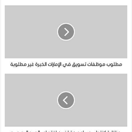
م
ط
ل
و
ب
م
و
مطلوب موظفات تسويق في الإمارات الخبرة غير مطلوبة
ظ
ف
م
ا
ن
ت
ا
ت
ظ
س
ر
و
ة