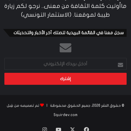
أدخل
بريدك
الإلكتروني
© حقوق النشر 2026، جميع الحقوق محفوظة |
تم تصميمه من قِبل
Squirdev.com
‫X
فيسبوك
‫YouTube
انستقرام