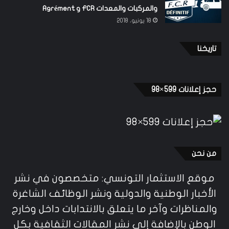
حجز إعلانات 599×98
من نحن
موقع الاستثمار التونسي: متخصصون في نشر
الأخبار الوطنية والدولية ونشر الوظائف الشاغرة
والمناظرات وآخر ما يتعلق بالانتدابات داخل وخارج
الوطن بالإضافة إلى نشر المقالات الثقافية بكل
ماأوتيت كلمة الثقافة من معنى.. نرجو لكم زيارة
طيبة لموقعنا. (الاستثمار التونسي)
سجل معنا في القائمة البريدية لتصلك آخر الأخبار والتحديثات