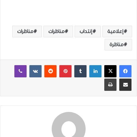
إعلامية
إنتداب
مناظرات
مناظرات
مناظرة
لينكدإن
‏Tumblr
بينتيريست
‏Reddit
‏VKontakte
ڤايبر
مشاركة عبر البريد
طباعة